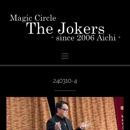
Skip
to
content
240310-4