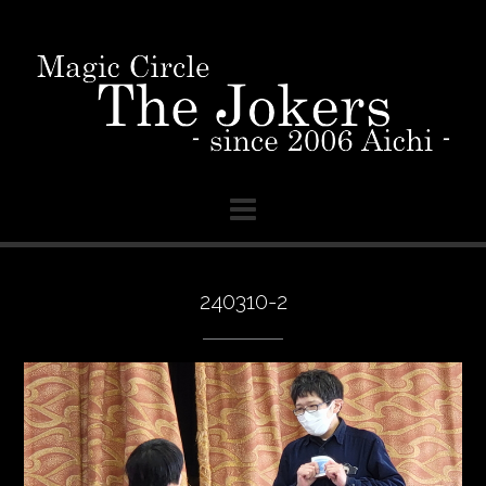
Skip
to
content
240310-2