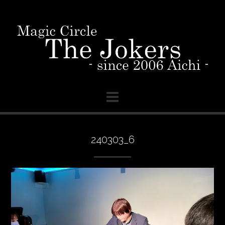
Skip
to
content
240303_6