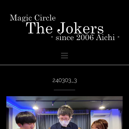
Skip
to
content
240303_3