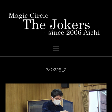
Skip
to
content
240225_2