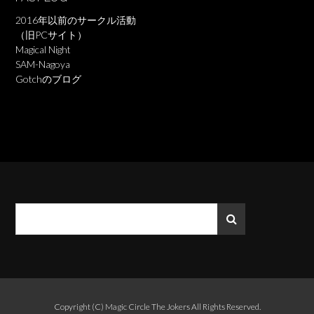
2016年以前のサークル活動
（旧PCサイト）
Magical Night
SAM-Nagoya
Gotchのブログ
Copyright (C)
Magic Circle The Jokers
All Rights Reserved.