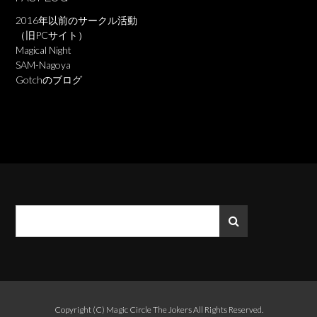
2016年以前のサークル活動
（旧PCサイト）
Magical Night
SAM-Nagoya
Gotchのブログ
Copyright (C)
Magic Circle The Jokers
All Rights Reserved.