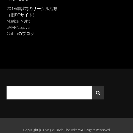
2016年以前のサークル活動
（旧PCサイト）
Magical Night
SAM-Nagoya
Gotchのブログ
Copyright (C)
Magic Circle The Jokers
All Rights Reserved.