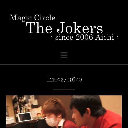
Skip
to
content
L110327-3.640