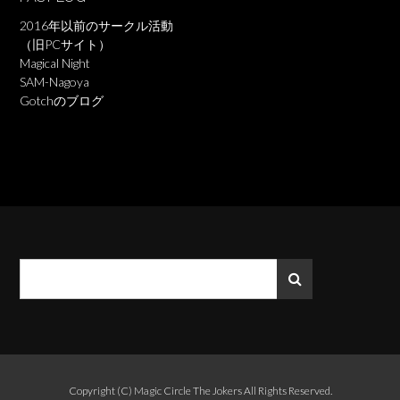
2016年以前のサークル活動
（旧PCサイト）
Magical Night
SAM-Nagoya
Gotchのブログ
Copyright (C)
Magic Circle The Jokers
All Rights Reserved.