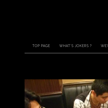
Skip
to
content
TOP PAGE
WHAT’S JOKERS ?
WE’