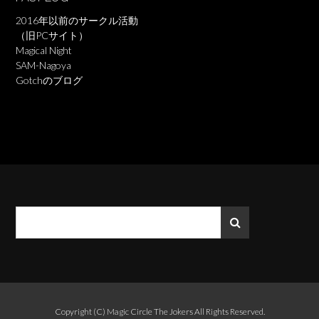
2016年以前のサークル活動
（旧PCサイト）
Magical Night
SAM-Nagoya
Gotchのブログ
Copyright (C)
Magic Circle The Jokers
All Rights Reserved.