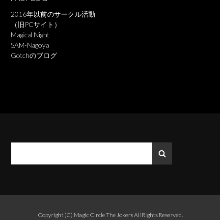
2016年以前のサークル活動
（旧PCサイト）
Magical Night
SAM-Nagoya
Gotchのブログ
Copyright (C)
Magic Circle The Jokers
All Rights Reserved.