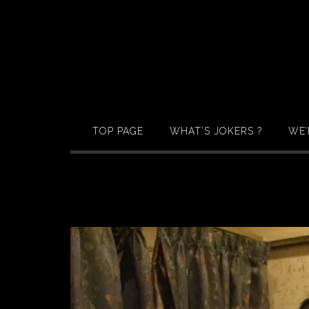
Skip
to
content
TOP PAGE
WHAT’S JOKERS ?
WE’