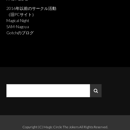
2016年以前のサークル活動
（旧PCサイト）
Magical Night
SAM-Nagoya
Gotchのブログ
Copyright (C)
Magic Circle The Jokers
All Rights Reserved.