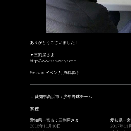
ありがとうございました！
▼三割屋さま
http://www.sanwariya.com
Posted in
イベント
,
自動車店
Post
←
愛知県高浜市：少年野球チーム
navigation
関連
愛知県一宮市：三割屋さま
愛知県一宮
2018年11月10日
2017年11