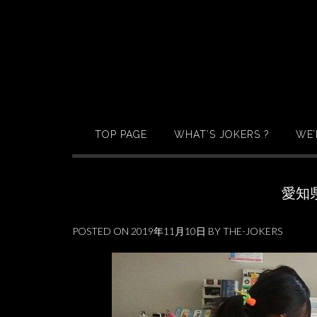
Skip
to
content
TOP PAGE
WHAT’S JOKERS ?
WE’
愛知
POSTED ON
2019年11月10日
BY
THE-JOKERS