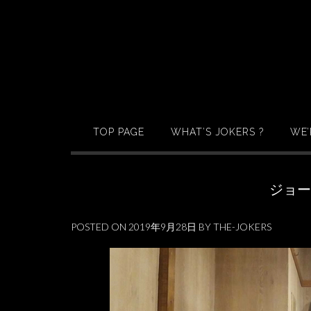
Skip
to
content
TOP PAGE
WHAT’S JOKERS ?
WE’
ジョ
POSTED ON
2019年9月28日
BY
THE-JOKERS