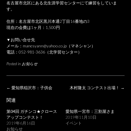
名古屋市北区にある北生涯学習センターにて練習をしていま
す。
住所：名古屋市北区黒川本通2丁目16番地の3
現在の会費は1ヶ月：1,500円
▼お問い合せ先
メール：
manesyann@yahoo.co.jp
（マネシャン）
電話：
052-981-3636
（北学習センター）
Posted in
お知らせ
Post
←
愛知県稲沢市：子供会
木村隆太 コンテスト出場！
→
navigation
関連
第04回 ガチンコ★クロース
愛知県一宮市：三割屋さま
アップコンテスト！
2019年11月10日
2019年6月16日
イベント
お知らせ